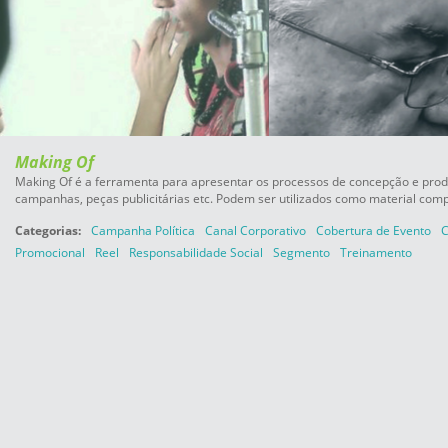
Making Of
Making Of é a ferramenta para apresentar os processos de concepção e produ
campanhas, peças publicitárias etc. Podem ser utilizados como material com
Categorias:
Campanha Política
Canal Corporativo
Cobertura de Evento
C
Promocional
Reel
Responsabilidade Social
Segmento
Treinamento