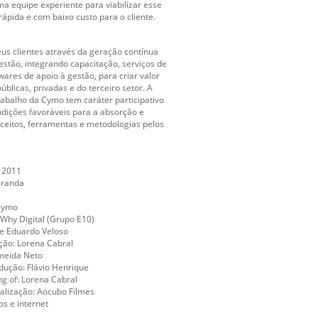
 equipe experiente para viabilizar esse
rápida e com baixo custo para o cliente.
us clientes através da geração contínua
stão, integrando capacitação, serviços de
wares de apoio à gestão, para criar valor
úblicas, privadas e do terceiro setor. A
abalho da Cymo tem caráter participativo
dições favoráveis para a absorção e
ceitos, ferramentas e metodologias pelos
 2011
iranda
 Cymo
Why Digital (Grupo E10)
e Eduardo Veloso
ção: Lorena Cabral
meida Neto
dução: Flávio Henrique
g of: Lorena Cabral
inalização: Aocubo Filmes
os e internet