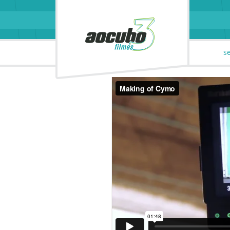
parceiros
contato
s