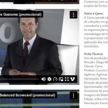
Contamos com uma
projeto de forma 
Sobre a Cymo:
A Cymo atende se
de soluções em ge
consultoria e soft
às organizações p
metodologia de tr
e proporciona con
aplicação dos con
envolvidos.
Ficha Técnica:
Ano de produção:
Direção: Diego M
Cliente: Cymo
Produto: Cursos
Agência: Agência 
Aprovação: Anne 
Direção de produ
Apresentador: Al
Assistente de pro
Imagens do Makin
Edição, trilha e f
Veiculação: Event