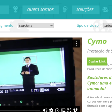
egmento
tipo de vídeo
Cymo
Prestação de 
Copiar Link
Uma
Produtora de Vide
Bastidores d
Cymo: uma e
animada!
A Aocubo Filmes 
cursos on-line e 
firmada com a agê