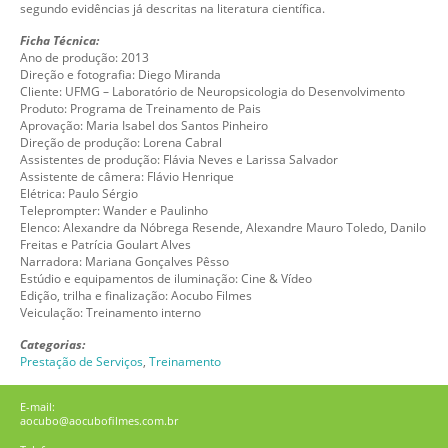
segundo evidências já descritas na literatura científica.
Ficha Técnica:
Ano de produção: 2013
Direção e fotografia: Diego Miranda
Cliente: UFMG – Laboratório de Neuropsicologia do Desenvolvimento
Produto: Programa de Treinamento de Pais
Aprovação: Maria Isabel dos Santos Pinheiro
Direção de produção: Lorena Cabral
Assistentes de produção: Flávia Neves e Larissa Salvador
Assistente de câmera: Flávio Henrique
Elétrica: Paulo Sérgio
Teleprompter: Wander e Paulinho
Elenco: Alexandre da Nóbrega Resende, Alexandre Mauro Toledo, Danilo
Freitas e Patrícia Goulart Alves
Narradora: Mariana Gonçalves Pêsso
Estúdio e equipamentos de iluminação: Cine & Vídeo
Edição, trilha e finalização: Aocubo Filmes
Veiculação: Treinamento interno
Categorias:
Prestação de Serviços
,
Treinamento
E-mail:
aocubo@aocubofilmes.com.br