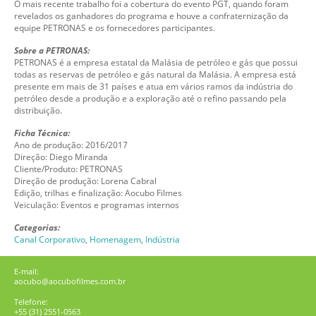
O mais recente trabalho foi a cobertura do evento PGT, quando foram
revelados os ganhadores do programa e houve a confraternização da
equipe PETRONAS e os fornecedores participantes.
Sobre a PETRONAS:
PETRONAS é a empresa estatal da Malásia de petróleo e gás que possui
todas as reservas de petróleo e gás natural da Malásia. A empresa está
presente em mais de 31 países e atua em vários ramos da indústria do
petróleo desde a produção e a exploração até o refino passando pela
distribuição.
Ficha Técnica:
Ano de produção: 2016/2017
Direção: Diego Miranda
Cliente/Produto: PETRONAS
Direção de produção: Lorena Cabral
Edição, trilhas e finalização: Aocubo Filmes
Veiculação: Eventos e programas internos
Categorias:
Canal Corporativo
,
Homenagem
,
Indústria
E-mail:
aocubo@aocubofilmes.com.br
Telefone:
+55 (31) 2551-0563