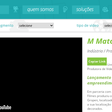
egmento
tipo de vídeo
M Mat
Indústria / P
Copiar Link
Uma
Produtora de Vide
Lançamento d
empreendime
Em parceria com 
Filmes produziu o
Gropen, localiza
a sua localização
decorados.