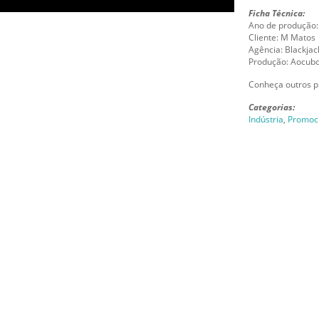
Ficha Técnica:
Ano de produção:
Cliente: M Matos
Agência: Blackja
Produção: Aocubo
Conheça outros p
Categorias:
Indústria
,
Promoc