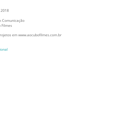
 2018
ck Comunicação
 Filmes
rojetos em www.aocubofilmes.com.br
ional