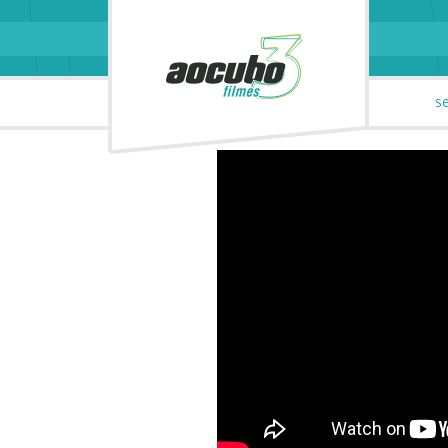
parceiros
contato
s