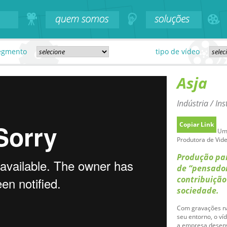
egmento
tipo de vídeo
Asja
Indústria / Ins
Copiar Link
Uma
Produtora de Vide
Produção par
de “pensador
contribuiçã
sociedade.
Com gravações na
seu entorno, o ví
a empresa desenvo