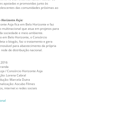
es apoiadas e promovidas junto às
dolescentes das comunidades próximas ao
 Horizonte Asja:
onte Asja fica em Belo Horizonte e faz
o multinacional que atua em projetos para
da sociedade e meio ambiente.
io em Belo Horizonte, o Consórcio
leta o biogás, faz o tratamento e gera
renovável para abastecimento da própria
 rede de distribuição nacional.
 2016
iranda
Asja / Consórcio Horizonte Asja
ção: Lorena Cabral
odução: Marcela Dutra
finalização: Aocubo Filmes
s, internet e redes sociais
ional