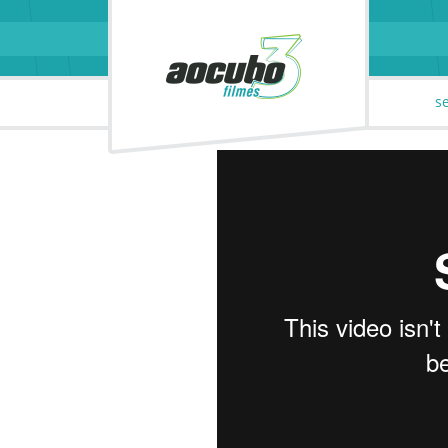
parceiros
contato
s