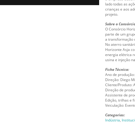
lado todas as açõ
crianças e aos a
projeto.
Sobre o Consórcio
O Consórcio Horiz
parte de um grup
a transformação 
No aterro sanitár
Horizonte Asja co
energia elétrica 
usina e injeção na
Ficha Técnica:
Ano de produção:
Direção: Diego M
Cliente/Produto: 
Direção de produ
Assistente de pr
Edição, trilhas e 
Veiculação: Evento
Categorias:
Indústria
,
Instituc